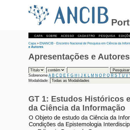
Port
CAPA
SOBRE
ACESSO
CADASTRO
PESQUISA
EDIÇÕ
Capa
>
ENANCIB - Encontro Nacional de Pesquisa em Ciência da Info
e Autores
Apresentações e Autores
Sobrenome
A
B
C
D
E
F
G
H
I
J
K
L
M
N
O
P
Q
R
S
T
U
V
Modalidade:
GT 1: Estudos Históricos 
da Ciência da Informação
O Objeto de estudo da Ciência da Inf
Condições da Epistemologia Interdiscip