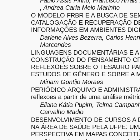
Fabio Assis Pinho, Francisco Arrai
, Andrea Carla Melo Marinho
O MODELO FRBR E A BUSCA DE SE
CATALOGAÇÃO E RECUPERAÇÃO D
INFORMAÇÕES EM AMBIENTES DIGI
Darlene Alves Bezerra, Carlos Henr
Marcondes
LINGUAGENS DOCUMENTÁRIAS E A
CONSTRUÇÃO DO PENSAMENTO CR
REFLEXÕES SOBRE O TESAURO PA
ESTUDOS DE GÊNERO E SOBRE A 
Miriam Gontijo Moraes
PERIÓDICO ARQUIVO E ADMINISTR
reflexões a partir de uma análise métri
Eliana Kátia Pupim, Telma Campan
Carvalho Madio
DESENVOLVIMENTO DE CURSOS A 
NA ÁREA DE SAÚDE PELA UFPE: UM
PERSPECTIVA EM MAPAS CONCEITU