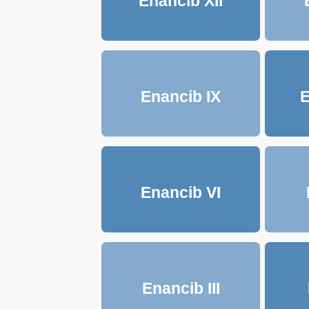
Enancib XII
Enancib IX
E
Enancib VI
Enancib III