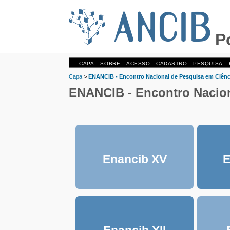
Po
CAPA
SOBRE
ACESSO
CADASTRO
PESQUISA
Capa
>
ENANCIB - Encontro Nacional de Pesquisa em Ciênc
ENANCIB - Encontro Nacion
Enancib XV
E