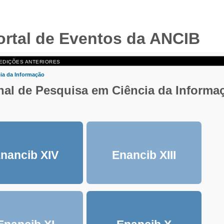
rtal de Eventos da ANCIB
EDIÇÕES ANTERIORES
ia da Informação
al de Pesquisa em Ciência da Informa
nancib XIV
Enancib XIII